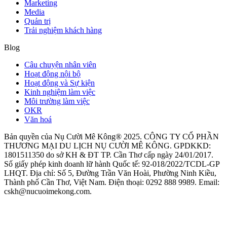
Marketing
Media
Quản trị
Trải nghiệm khách hàng
Blog
Câu chuyện nhân viên
Hoạt động nội bộ
Hoạt động và Sự kiện
Kinh nghiệm làm việc
Môi trường làm việc
OKR
Văn hoá
Bản quyền của Nụ Cười Mê Kông® 2025. CÔNG TY CỔ PHẦN
THƯƠNG MẠI DU LỊCH NỤ CƯỜI MÊ KÔNG. GPDKKD:
1801511350 do sở KH & ĐT TP. Cần Thơ cấp ngày 24/01/2017.
Số giấy phép kinh doanh lữ hành Quốc tế: 92-018/2022/TCDL-GP
LHQT. Địa chỉ: Số 5, Đường Trần Văn Hoài, Phường Ninh Kiều,
Thành phố Cần Thơ, Việt Nam. Điện thoại: 0292 888 9989. Email:
cskh@nucuoimekong.com.