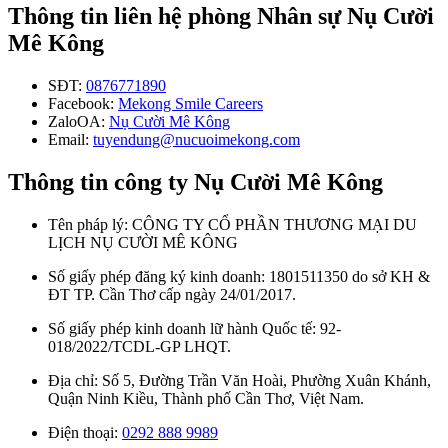
Thông tin liên hệ phòng Nhân sự Nụ Cười
Mê Kông
SĐT:
0876771890
Facebook:
Mekong Smile Careers
ZaloOA:
Nụ Cười Mê Kông
Email:
tuyendung@nucuoimekong.com
Thông tin công ty Nụ Cười Mê Kông
Tên pháp lý: CÔNG TY CỔ PHẦN THƯƠNG MẠI DU
LỊCH NỤ CƯỜI MÊ KÔNG
Số giấy phép đăng ký kinh doanh: 1801511350 do sở KH &
ĐT TP. Cần Thơ cấp ngày 24/01/2017.
Số giấy phép kinh doanh lữ hành Quốc tế: 92-
018/2022/TCDL-GP LHQT.
Địa chỉ: Số 5, Đường Trần Văn Hoài, Phường Xuân Khánh,
Quận Ninh Kiều, Thành phố Cần Thơ, Việt Nam.
Điện thoại:
0292 888 9989