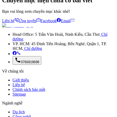
Chuyên mục hiện
chưa có
bài viết
Bạn vui lòng xem chuyên mục khác nhé!
Liên hệ
Ứng tuyển
Facebook
Email
Head Office: 5 Trần Văn Hoài, Ninh Kiều, Cần Thơ.
Chỉ
đường
VP. HCM: 45 Đinh Tiên Hoàng, Bến Nghé, Quận 1, TP.
HCM.
Chỉ đường
0766919698
Về chúng tôi
Giới thiệu
Liên hệ
Chính sách bảo mật
Sitemap
Ngành nghề
Du lịch
Công nghệ