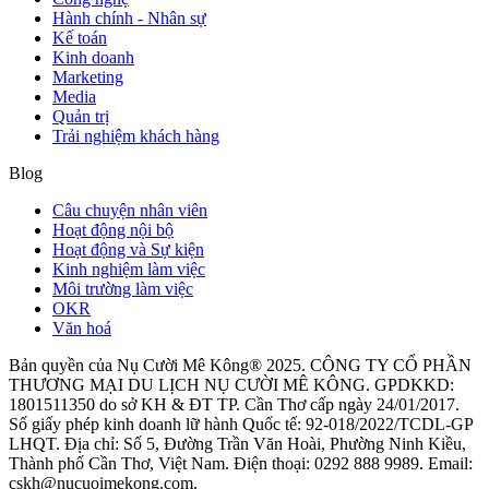
Hành chính - Nhân sự
Kế toán
Kinh doanh
Marketing
Media
Quản trị
Trải nghiệm khách hàng
Blog
Câu chuyện nhân viên
Hoạt động nội bộ
Hoạt động và Sự kiện
Kinh nghiệm làm việc
Môi trường làm việc
OKR
Văn hoá
Bản quyền của Nụ Cười Mê Kông® 2025. CÔNG TY CỔ PHẦN
THƯƠNG MẠI DU LỊCH NỤ CƯỜI MÊ KÔNG. GPDKKD:
1801511350 do sở KH & ĐT TP. Cần Thơ cấp ngày 24/01/2017.
Số giấy phép kinh doanh lữ hành Quốc tế: 92-018/2022/TCDL-GP
LHQT. Địa chỉ: Số 5, Đường Trần Văn Hoài, Phường Ninh Kiều,
Thành phố Cần Thơ, Việt Nam. Điện thoại: 0292 888 9989. Email:
cskh@nucuoimekong.com.